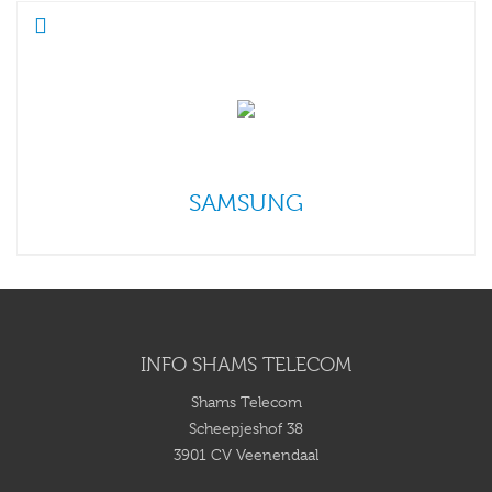
SAMSUNG
INFO SHAMS TELECOM
Shams Telecom
Scheepjeshof 38
3901 CV Veenendaal