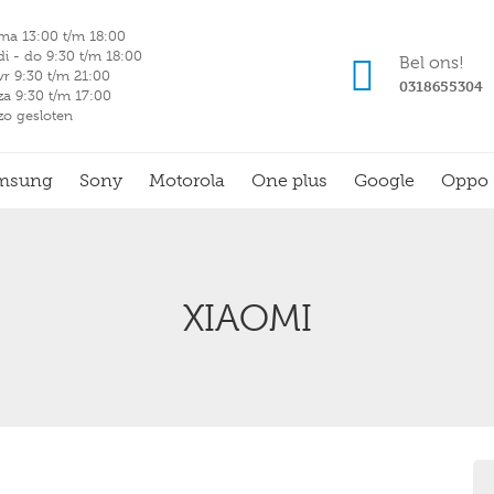
ma 13:00 t/m 18:00
di - do 9:30 t/m 18:00
Bel ons!
vr 9:30 t/m 21:00
0318655304
za 9:30 t/m 17:00
zo gesloten
msung
Sony
Motorola
One plus
Google
Oppo
XIAOMI