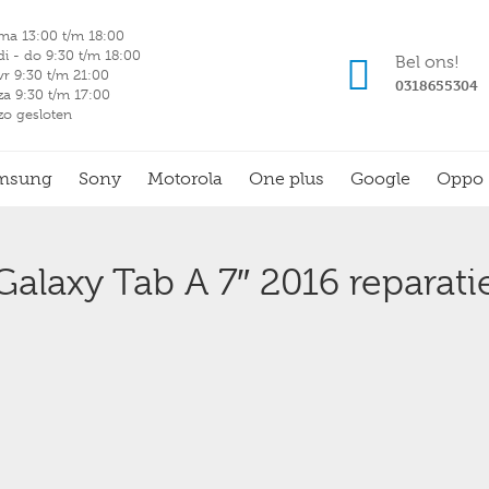
ma 13:00 t/m 18:00
di - do 9:30 t/m 18:00
Bel ons!
vr 9:30 t/m 21:00
0318655304
za 9:30 t/m 17:00
zo gesloten
msung
Sony
Motorola
One plus
Google
Oppo
Galaxy Tab A 7″ 2016 reparati