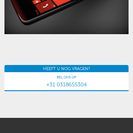
HEEFT U NOG VRAGEN?
BEL ONS OP
+31 0318655304