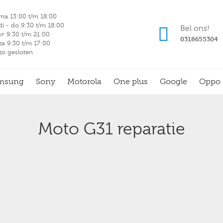
ma 13:00 t/m 18:00
di - do 9:30 t/m 18:00
Bel ons!
vr 9:30 t/m 21:00
0318655304
za 9:30 t/m 17:00
zo gesloten
msung
Sony
Motorola
One plus
Google
Oppo
Moto G31 reparatie