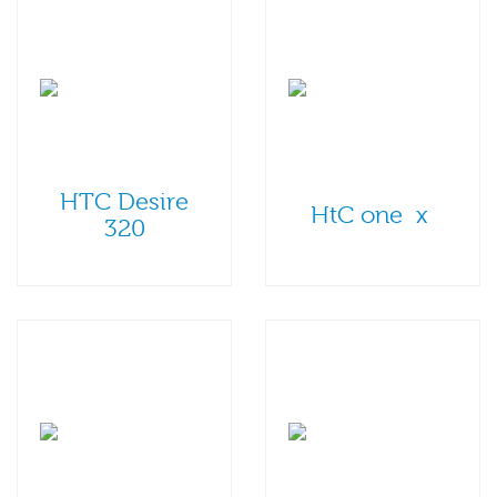
HTC Desire
HtC one x
320