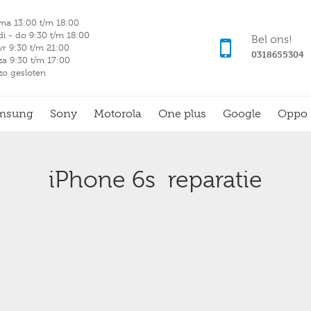
ma 13:00 t/m 18:00
di - do 9:30 t/m 18:00
Bel ons!
vr 9:30 t/m 21:00
0318655304
za 9:30 t/m 17:00
zo gesloten
msung
Sony
Motorola
One plus
Google
Oppo
iPhone 6s reparatie